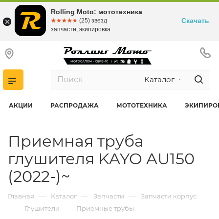
Rolling Moto: мототехника
Скачать
☆☆☆☆☆
★★★★★
(25) звезд
запчасти, экипировка
Каталог
АКЦИИ
РАСПРОДАЖА
МОТОТЕХНИКА
ЭКИПИРО
Приемная труба
глушителя KAYO AU150
(2022-)~
—
—
—
Главная
Каталог
Запчасти
Запчасти корпус
—
—
Глушители
Приемные трубы