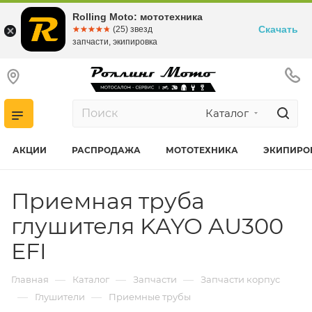
Rolling Moto: мототехника
Скачать
☆☆☆☆☆
★★★★★
(25) звезд
запчасти, экипировка
Каталог
АКЦИИ
РАСПРОДАЖА
МОТОТЕХНИКА
ЭКИПИРО
Приемная труба
глушителя KAYO AU300
EFI
—
—
—
Главная
Каталог
Запчасти
Запчасти корпус
—
—
Глушители
Приемные трубы