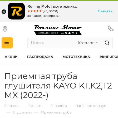
Rolling Moto: мототехника
Скачать
☆☆☆☆☆
★★★★★
(25) звезд
запчасти, экипировка
Каталог
АКЦИИ
РАСПРОДАЖА
МОТОТЕХНИКА
ЭКИПИРО
Приемная труба
глушителя KAYO K1,K2,T2
MX (2022-)
—
—
—
Главная
Каталог
Запчасти
Запчасти корпус
—
—
Глушители
Приемные трубы