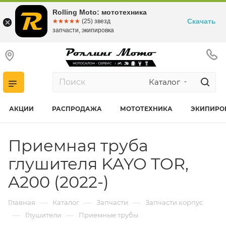
Rolling Moto: мототехника
Скачать
☆☆☆☆☆
★★★★★
(25) звезд
запчасти, экипировка
Каталог
АКЦИИ
РАСПРОДАЖА
МОТОТЕХНИКА
ЭКИПИРО
Приемная труба
глушителя KAYO TOR,
A200 (2022-)
—
—
—
Главная
Каталог
Запчасти
Запчасти корпус
—
—
Глушители
Приемные трубы