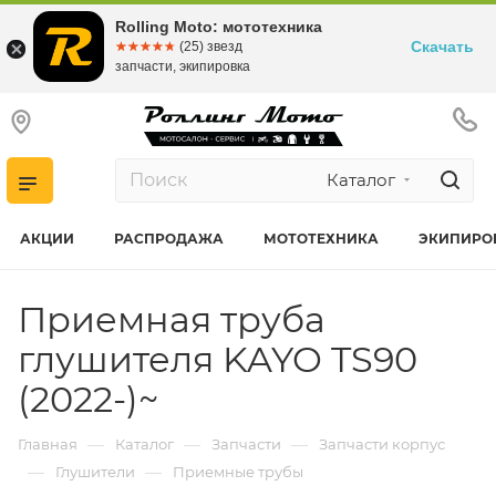
Rolling Moto: мототехника
Скачать
☆☆☆☆☆
★★★★★
(25) звезд
запчасти, экипировка
Каталог
АКЦИИ
РАСПРОДАЖА
МОТОТЕХНИКА
ЭКИПИРО
Приемная труба
глушителя KAYO TS90
(2022-)~
—
—
—
Главная
Каталог
Запчасти
Запчасти корпус
—
—
Глушители
Приемные трубы