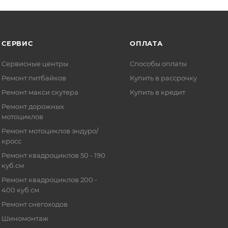
СЕРВИС
ОПЛАТА
Сервисные центры
Способы оплаты
Ремонт питбайков
Купить в рассрочку
Ремонт макси скутера
Купить в кредит
Ремонт дорожных
мотоциклов
Ремонт мотоциклов эндуро/
кросс
Ремонт квадроциклов 50 - 190
куб.см
Ремонт квадроциклов 200 -
400 куб.см
Ремонт снегоходов
Шиномонтаж