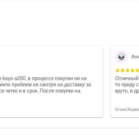
Ан
 kayo a200, в процессе покупки ни на
Отличный 
никло проблем не смотря на доставку за
то приду 
е четко и в срок. После покупки на
круто, в 
был 0, при этом представители магазина
все чеки 
связи и в итоге проблема была решена.
поставил
орит о небезразличии к клиенту после
спасибо о
Отзыв Яндек
то на сегодняшний день редкость.
объясняют