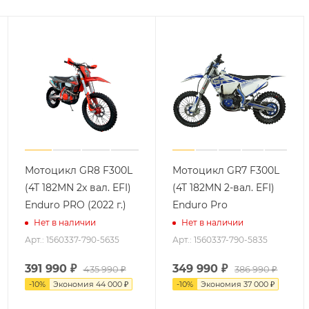
Мотоцикл GR8 F300L
Мотоцикл GR7 F300L
(4T 182MN 2x вал. EFI)
(4T 182MN 2-вал. EFI)
Enduro PRO (2022 г.)
Enduro Pro
Нет в наличии
Нет в наличии
Арт.: 1560337-790-5635
Арт.: 1560337-790-5835
391 990
₽
349 990
₽
435 990
₽
386 990
₽
-
10
%
Экономия
44 000
₽
-
10
%
Экономия
37 000
₽