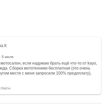
на К
5 июля
мотосалон, если надумаю брать ещё что-то от kayo,
сюда. Сборка мототехники бесплатная (это очень
другом месте с меня запросили 100% предоплату),
и документы выдали. Брала технику с ПТС, на учёт
а вообще без проблем. Менеджеру Юлии большое
тдельное, всегда на связи, очень детально всё
с.Карты
. 👍