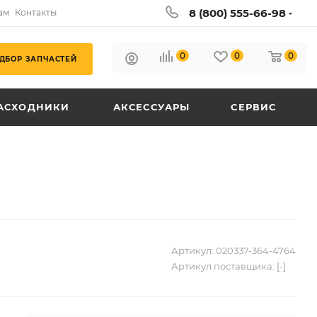
8 (800) 555-66-98
ам
Контакты
0
0
0
ДБОР ЗАПЧАСТЕЙ
АСХОДНИКИ
АКСЕССУАРЫ
СЕРВИС
Артикул:
020337-364-4764
Артикул поставщика:
[-]