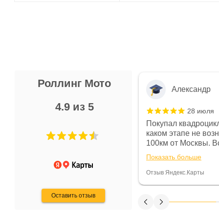
Роллинг Мото
Александр
4.9 из 5
28 июля
 в магазине чисто, цены везде
Покупал квадроцикл
огут. Не понравились условия
каком этапе не воз
предоплата и дают только на год)
100км от Москвы. Вс
ают что человек купит и
спидометре всегда 
Показать больше
некому.
постоянно были на 
Считаю, что это гов
Отзыв Яндекс.Карты
получения денег, ч
Оставить отзыв