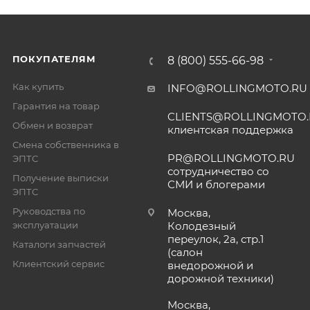
ПОКУПАТЕЛЯМ
8 (800) 555-66-98
Как купить
INFO@ROLLINGMOTO.RU
Гарантия на товар
CLIENTS@ROLLINGMOTO
Обмен и возврат
клиентская поддержка
Смена собственника в
PR@ROLLINGMOTO.RU
ЭПТС
сотрудничество со
Получение выписки
СМИ и блогерами
ЭПТС
Руководства по
Москва,
эксплуатации
Колодезный
переулок, 2а, стр.1
Каталоги запчастей
(салон
Клиентский сервис
внедорожной и
дорожной техники)
Москва,