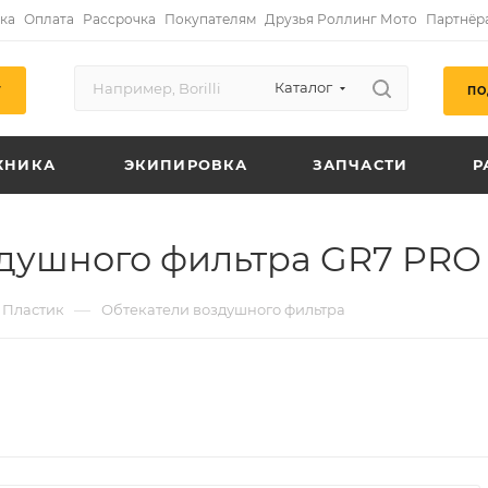
ка
Оплата
Рассрочка
Покупателям
Друзья Роллинг Мото
Партнёр
Каталог
ПО
Г
ХНИКА
ЭКИПИРОВКА
ЗАПЧАСТИ
Р
душного фильтра GR7 PRO
—
Пластик
Обтекатели воздушного фильтра