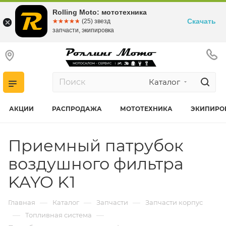
Rolling Moto: мототехника
Скачать
☆☆☆☆☆
★★★★★
(25) звезд
запчасти, экипировка
Каталог
АКЦИИ
РАСПРОДАЖА
МОТОТЕХНИКА
ЭКИПИРО
Приемный патрубок
воздушного фильтра
KAYO K1
—
—
—
Главная
Каталог
Запчасти
Запчасти корпус
—
—
Топливная система