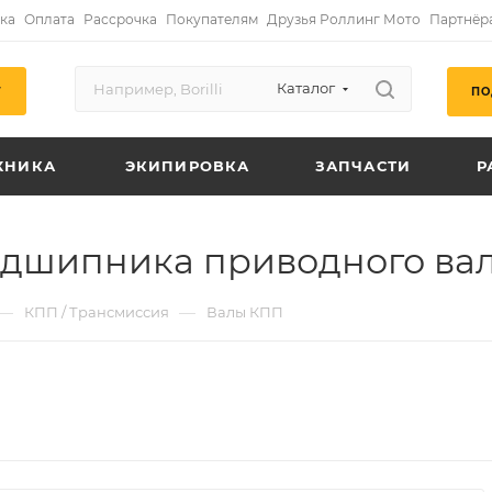
ка
Оплата
Рассрочка
Покупателям
Друзья Роллинг Мото
Партнёр
Каталог
ПО
Г
ХНИКА
ЭКИПИРОВКА
ЗАПЧАСТИ
Р
дшипника приводного ва
—
—
КПП / Трансмиссия
Валы КПП