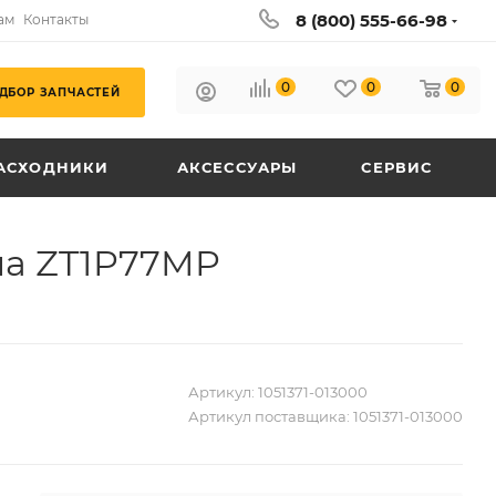
8 (800) 555-66-98
ам
Контакты
0
0
0
ДБОР ЗАПЧАСТЕЙ
АСХОДНИКИ
АКСЕССУАРЫ
СЕРВИС
ла ZT1P77MP
Артикул:
1051371-013000
Артикул поставщика:
1051371-013000