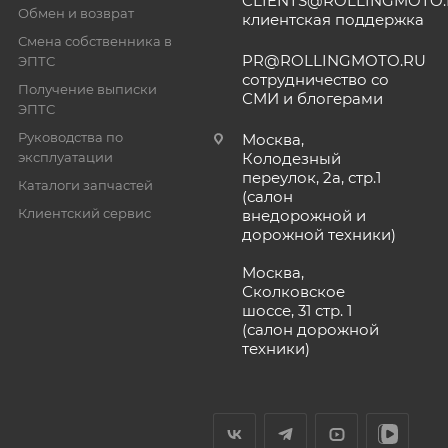
CLIENTS@ROLLINGMOTO
Обмен и возврат
клиентская поддержка
Смена собственника в
PR@ROLLINGMOTO.RU
ЭПТС
сотрудничество со
Получение выписки
СМИ и блогерами
ЭПТС
Руководства по
Москва,
эксплуатации
Колодезный
переулок, 2а, стр.1
Каталоги запчастей
(салон
Клиентский сервис
внедорожной и
дорожной техники)
Москва,
Сколковское
шоссе, 31 стр. 1
(салон дорожной
техники)