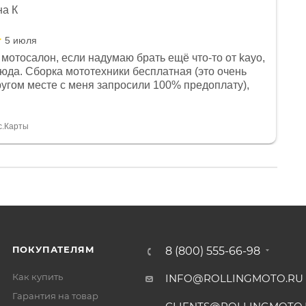
на К
5 июля
мотосалон, если надумаю брать ещё что-то от kayo,
сюда. Сборка мототехники бесплатная (это очень
другом месте с меня запросили 100% предоплату),
и документы выдали. Брала технику с ПТС, на учёт
а вообще без проблем. Менеджеру Юлии большое
тдельное, всегда на связи, очень детально всё
с.Карты
. 👍
ПОКУПАТЕЛЯМ
8 (800) 555-66-98
Как купить
INFO@ROLLINGMOTO.RU
Гарантия на товар