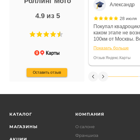
Роллинг Мото
Александр
4.9 из 5
28 июля
 в магазине чисто, цены везде
Покупал квадроцикл
огут. Не понравились условия
каком этапе не воз
предоплата и дают только на год)
100км от Москвы. Вс
ают что человек купит и
спидометре всегда 
Показать больше
некому.
постоянно были на 
Считаю, что это гов
Отзыв Яндекс.Карты
получения денег, ч
Оставить отзыв
КАТАЛОГ
КОМПАНИЯ
МАГАЗИНЫ
О салоне
Франшиза
АКЦИИ