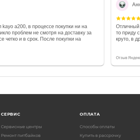
Ан
 kayo a200, в процессе покупки ни на
Отличный 
никло проблем не смотря на доставку за
то приду 
е четко и в срок. После покупки на
круто, в 
был 0, при этом представители магазина
все чеки 
связи и в итоге проблема была решена.
поставил
орит о небезразличии к клиенту после
спасибо о
Отзыв Яндек
то на сегодняшний день редкость.
объясняют
СЕРВИС
ОПЛАТА
Сервисные центры
Способы оплаты
Ремонт питбайков
Купить в рассрочку