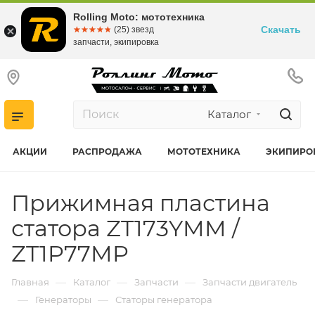
Rolling Moto: мототехника
Скачать
☆☆☆☆☆
★★★★★
(25) звезд
запчасти, экипировка
Каталог
АКЦИИ
РАСПРОДАЖА
МОТОТЕХНИКА
ЭКИПИРО
Прижимная пластина
статора ZT173YMM /
ZT1P77MP
—
—
—
Главная
Каталог
Запчасти
Запчасти двигатель
—
—
Генераторы
Статоры генератора