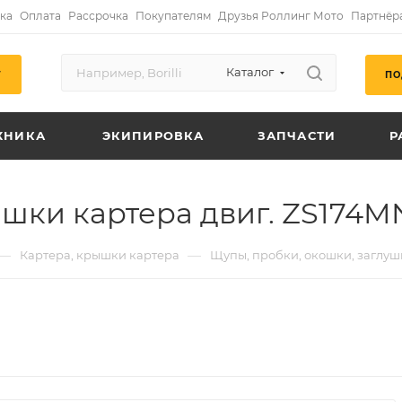
ка
Оплата
Рассрочка
Покупателям
Друзья Роллинг Мото
Партнёр
Каталог
ПО
Г
ХНИКА
ЭКИПИРОВКА
ЗАПЧАСТИ
Р
шки картера двиг. ZS174MN
—
—
Картера, крышки картера
Щупы, пробки, окошки, заглуш