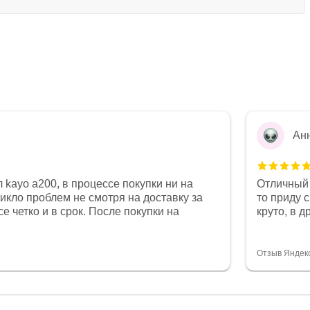
Ан
 kayo a200, в процессе покупки ни на
Отличный 
никло проблем не смотря на доставку за
то приду 
е четко и в срок. После покупки на
круто, в 
был 0, при этом представители магазина
все чеки 
связи и в итоге проблема была решена.
поставил
орит о небезразличии к клиенту после
спасибо о
Отзыв Яндек
то на сегодняшний день редкость.
объясняют