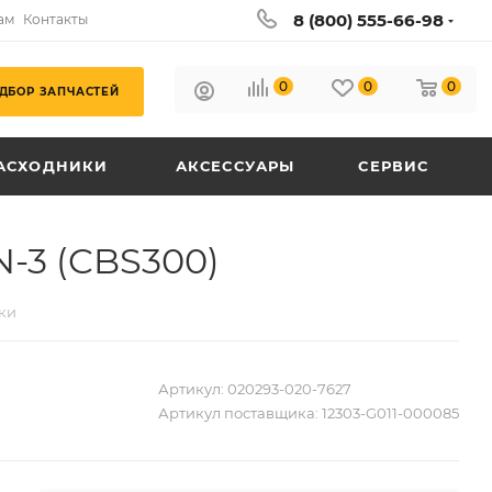
8 (800) 555-66-98
ам
Контакты
0
0
0
ДБОР ЗАПЧАСТЕЙ
АСХОДНИКИ
АКСЕССУАРЫ
СЕРВИС
-3 (CBS300)
ки
Артикул:
020293-020-7627
Артикул поставщика:
12303-G011-000085