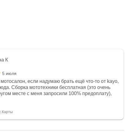
на К
5 июля
мотосалон, если надумаю брать ещё что-то от kayo,
сюда. Сборка мототехники бесплатная (это очень
другом месте с меня запросили 100% предоплату),
и документы выдали. Брала технику с ПТС, на учёт
а вообще без проблем. Менеджеру Юлии большое
тдельное, всегда на связи, очень детально всё
с.Карты
. 👍