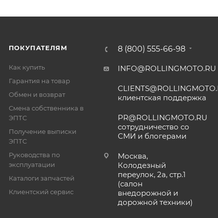
ПОКУПАТЕЛЯМ
8 (800) 555-66-98
Как купить
INFO@ROLLINGMOTO.RU
Гарантия на товар
CLIENTS@ROLLINGMOTO
Обмен и возврат
клиентская поддержка
Смена собственника в
PR@ROLLINGMOTO.RU
ЭПТС
сотрудничество со
Получение выписки
СМИ и блогерами
ЭПТС
Руководства по
Москва,
эксплуатации
Колодезный
переулок, 2а, стр.1
Каталоги запчастей
(салон
Клиентский сервис
внедорожной и
дорожной техники)