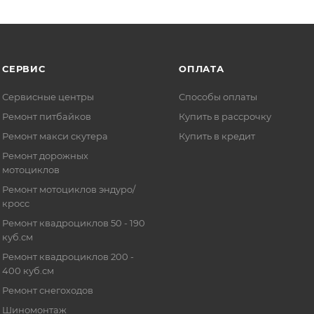
СЕРВИС
ОПЛАТА
Сервисные центры
Способы оплаты
Ремонт питбайков
Купить в рассрочку
Ремонт макси скутера
Купить в кредит
Ремонт дорожных
мотоциклов
Ремонт мотоциклов эндуро/
кросс
Ремонт квадроциклов 50 - 190
куб.см
Ремонт квадроциклов 200 -
400 куб.см
Ремонт снегоходов
Шиномонтаж