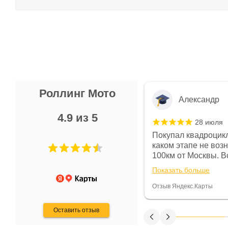
Роллинг Мото
Александр
4.9 из 5
28 июля
 в магазине чисто, цены везде
Покупал квадроцикл
огут. Не понравились условия
каком этапе не воз
предоплата и дают только на год)
100км от Москвы. Вс
ают что человек купит и
спидометре всегда 
Показать больше
некому.
постоянно были на 
Считаю, что это гов
Отзыв Яндекс.Карты
получения денег, ч
Оставить отзыв