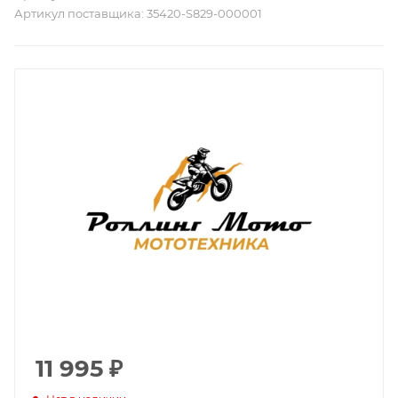
Артикул поставщика:
35420-S829-000001
11 995
₽