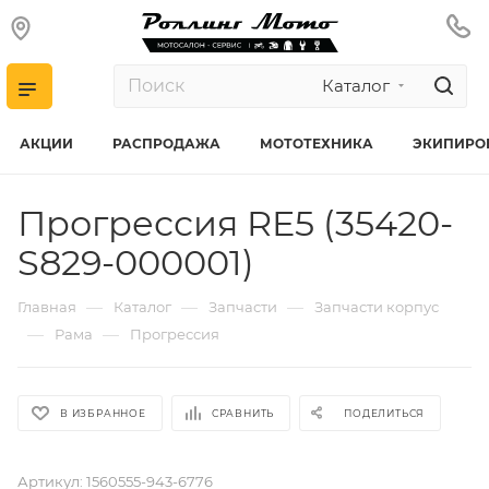
Каталог
АКЦИИ
РАСПРОДАЖА
МОТОТЕХНИКА
ЭКИПИРО
Прогрессия RE5 (35420-
S829-000001)
—
—
—
Главная
Каталог
Запчасти
Запчасти корпус
—
—
Рама
Прогрессия
В ИЗБРАННОЕ
СРАВНИТЬ
ПОДЕЛИТЬСЯ
Артикул:
1560555-943-6776