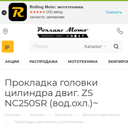
Rolling Moto: мототехника
Скачать
☆☆☆☆☆
★★★★★
(25) звезд
запчасти, экипировка
Каталог
АКЦИИ
РАСПРОДАЖА
МОТОТЕХНИКА
ЭКИПИРО
Прокладка головки
цилиндра двиг. ZS
NC250SR (вод.охл.)~
—
—
—
Главная
Каталог
Запчасти
Запчасти двигатель
—
—
Прокладки двигателя, уплотнители