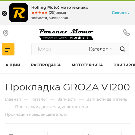
Rolling Moto: мототехника
Скачать
☆☆☆☆☆
★★★★★
(25) звезд
запчасти, экипировка
Каталог
АКЦИИ
РАСПРОДАЖА
МОТОТЕХНИКА
ЭКИПИРО
Прокладка GROZA V1200
—
—
—
Главная
Каталог
Запчасти
Запчасти двигатель
—
—
Прокладки двигателя, уплотнители
Прокладки крышек двигателя