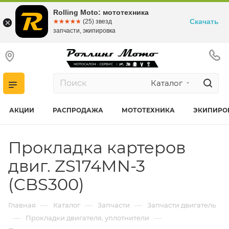
Rolling Moto: мототехника
Скачать
☆☆☆☆☆
★★★★★
(25) звезд
запчасти, экипировка
Каталог
АКЦИИ
РАСПРОДАЖА
МОТОТЕХНИКА
ЭКИПИРО
Прокладка картеров
двиг. ZS174MN-3
(CBS300)
—
—
—
Главная
Каталог
Запчасти
Запчасти двигатель
—
—
Прокладки двигателя, уплотнители