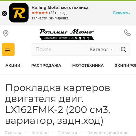
Rolling Moto: мототехника
Скачать
☆☆☆☆☆
★★★★★
(25) звезд
запчасти, экипировка
Каталог
АКЦИИ
РАСПРОДАЖА
МОТОТЕХНИКА
ЭКИПИРО
Прокладка картеров
двигателя двиг.
LX162FMK-2 (200 см3,
вариатор, задн.ход)
—
—
—
Главная
Каталог
Запчасти
Запчасти двигатель