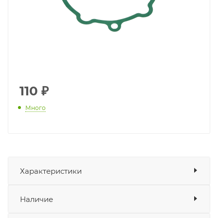
110
₽
Много
Характеристики
Показать характеристики
Наличие
Подходит для