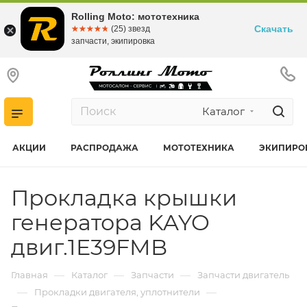
Rolling Moto: мототехника
Скачать
☆☆☆☆☆
★★★★★
(25) звезд
запчасти, экипировка
Каталог
АКЦИИ
РАСПРОДАЖА
МОТОТЕХНИКА
ЭКИПИРО
Прокладка крышки
генератора KAYO
двиг.1E39FMB
—
—
—
Главная
Каталог
Запчасти
Запчасти двигатель
—
—
Прокладки двигателя, уплотнители