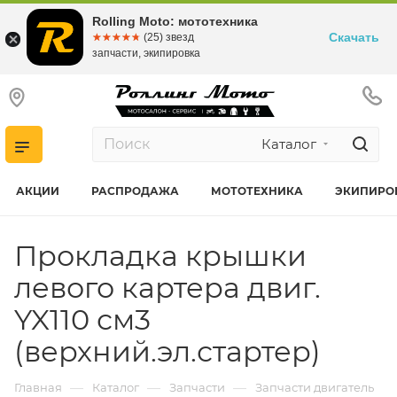
Rolling Moto: мототехника
Скачать
☆☆☆☆☆
★★★★★
(25) звезд
запчасти, экипировка
Каталог
АКЦИИ
РАСПРОДАЖА
МОТОТЕХНИКА
ЭКИПИРО
Прокладка крышки
левого картера двиг.
YX110 см3
(верхний.эл.стартер)
—
—
—
Главная
Каталог
Запчасти
Запчасти двигатель