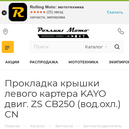
Rolling Moto: мототехника
Скачать
☆☆☆☆☆
★★★★★
(25) звезд
запчасти, экипировка
Каталог
АКЦИИ
РАСПРОДАЖА
МОТОТЕХНИКА
ЭКИПИРО
Прокладка крышки
левого картера KAYO
двиг. ZS CB250 (вод.охл.)
CN
—
—
—
Главная
Каталог
Запчасти
Запчасти двигатель