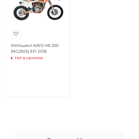
размещены общие сведения по
решению возможных гарантийных
случаев и образцы необходимых для
заполнения документов. Обращаем
Ваше внимание на то, что конкретные
гарантийные обязательства на
Мотоцикл KAYO K6 250
(NC250S) EFI 21/18
приобретаемую технику подробно
Нет в наличии
изложены в Руководстве по
эксплуатации (сервисной книжке), там
же находится гарантийный талон.
Одной из важных составляющих работы
нашего салона и интернет-магазина
является то, что продаваемые товары
сертифицированы и обеспечены
фирменной гарантией фирм-
производителей.
Даниил Шереметьев