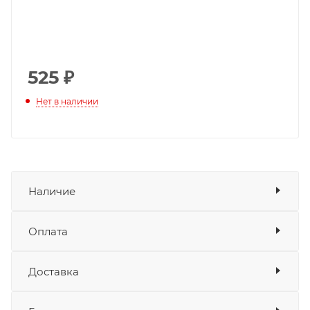
525
₽
Нет в наличии
Наличие
Оплата
Товара нет в наличии ни на одном из
складов
Доставка
Оплата
Банковские карты
да