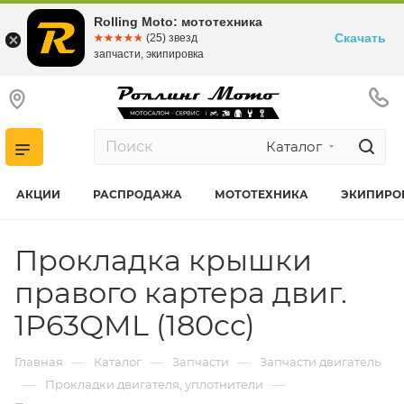
Rolling Moto: мототехника
Скачать
☆☆☆☆☆
★★★★★
(25) звезд
запчасти, экипировка
Каталог
АКЦИИ
РАСПРОДАЖА
МОТОТЕХНИКА
ЭКИПИРО
Прокладка крышки
правого картера двиг.
1P63QML (180cc)
—
—
—
Главная
Каталог
Запчасти
Запчасти двигатель
—
—
Прокладки двигателя, уплотнители