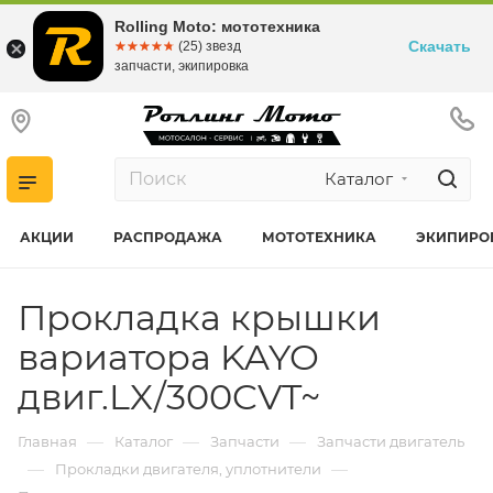
Rolling Moto: мототехника
Скачать
☆☆☆☆☆
★★★★★
(25) звезд
запчасти, экипировка
Каталог
АКЦИИ
РАСПРОДАЖА
МОТОТЕХНИКА
ЭКИПИРО
Прокладка крышки
вариатора KAYO
двиг.LX/300CVT~
—
—
—
Главная
Каталог
Запчасти
Запчасти двигатель
—
—
Прокладки двигателя, уплотнители