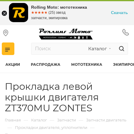
Rolling Moto: мототехника
Скачать
☆☆☆☆☆
★★★★★
(25) звезд
запчасти, экипировка
Каталог
АКЦИИ
РАСПРОДАЖА
МОТОТЕХНИКА
ЭКИПИРО
Прокладка левой
крышки двигателя
ZT370MU ZONTES
—
—
—
Главная
Каталог
Запчасти
Запчасти двигатель
—
—
Прокладки двигателя, уплотнители