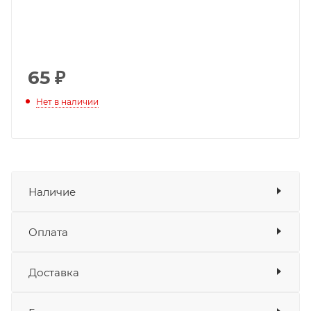
65
₽
Нет в наличии
Наличие
Оплата
Товара нет в наличии ни на одном из
складов
Доставка
Оплата
Банковские карты
да