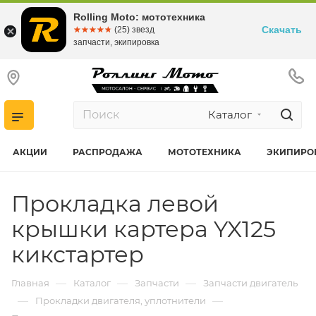
Rolling Moto: мототехника
Скачать
☆☆☆☆☆
★★★★★
(25) звезд
запчасти, экипировка
Каталог
АКЦИИ
РАСПРОДАЖА
МОТОТЕХНИКА
ЭКИПИРО
Прокладка левой
крышки картера YX125
кикстартер
—
—
—
Главная
Каталог
Запчасти
Запчасти двигатель
—
—
Прокладки двигателя, уплотнители