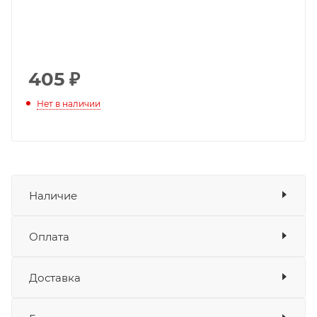
405
₽
Нет в наличии
Наличие
Оплата
Товара нет в наличии ни на одном из
складов
Доставка
Оплата
Банковские карты
да