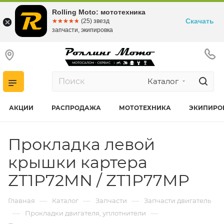
Rolling Moto: мототехника
Скачать
☆☆☆☆☆
★★★★★
(25) звезд
запчасти, экипировка
Каталог
АКЦИИ
РАСПРОДАЖА
МОТОТЕХНИКА
ЭКИПИРО
Прокладка левой
крышки картера
ZT1P72MN / ZT1P77MP
—
—
—
Главная
Каталог
Запчасти
Запчасти двигатель
—
—
Прокладки двигателя, уплотнители