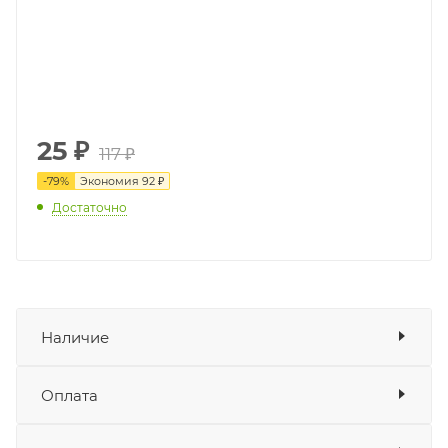
25
₽
117 ₽
-
79
%
Экономия
92 ₽
Достаточно
Наличие
Наличие в мотосалонах Роллинг
Оплата
Мото