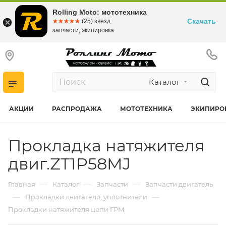
Rolling Moto: мототехника
Скачать
☆☆☆☆☆
★★★★★
(25) звезд
запчасти, экипировка
Каталог
АКЦИИ
РАСПРОДАЖА
МОТОТЕХНИКА
ЭКИПИРО
Прокладка натяжителя
двиг.ZT1P58MJ
—
—
—
Главная
Каталог
Запчасти
Запчасти двигатель
—
—
Прокладки двигателя, уплотнители
Прокладки натяжителя цепи ГРМ