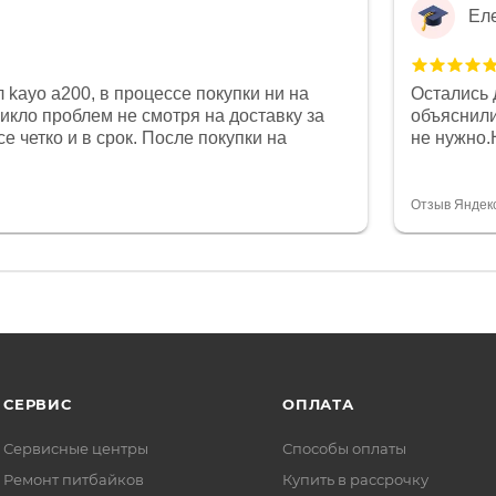
Ел
 kayo a200, в процессе покупки ни на
Остались 
никло проблем не смотря на доставку за
объяснили
е четко и в срок. После покупки на
не нужно.
был 0, при этом представители магазина
комфортна
связи и в итоге проблема была решена.
полностью
орит о небезразличии к клиенту после
огромное 
Отзыв Яндек
то на сегодняшний день редкость.
терпение
СЕРВИС
ОПЛАТА
Сервисные центры
Способы оплаты
Ремонт питбайков
Купить в рассрочку