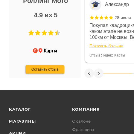
Роллинг Мото
Александр
4.9 из 5
28 июля
 в магазине чисто, цены везде
Покупал квадроцикл
огут. Не понравились условия
каком этапе не воз
предоплата и дают только на год)
100км от Москвы. Вс
ают что человек купит и
спидометре всегда 
Показать больше
некому.
постоянно были на 
Считаю, что это гов
Отзыв Яндекс.Карты
получения денег, ч
Оставить отзыв
КАТАЛОГ
КОМПАНИЯ
МАГАЗИНЫ
О салоне
Франшиза
АКЦИИ