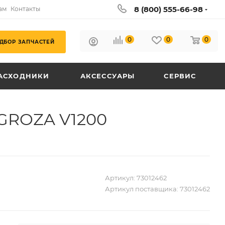
8 (800) 555-66-98
ам
Контакты
0
0
0
ДБОР ЗАПЧАСТЕЙ
АСХОДНИКИ
АКСЕССУАРЫ
СЕРВИС
 GROZA V1200
Артикул:
73012462
Артикул поставщика:
73012462