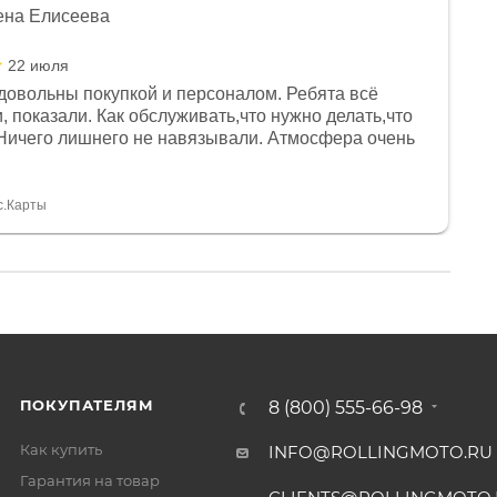
ена Елисеева
22 июля
довольны покупкой и персоналом. Ребята всё
, показали. Как обслуживать,что нужно делать,что
Ничего лишнего не навязывали. Атмосфера очень
я, помогли с доставкой. Сам аппарат так же
 устроил нас, нашли именно то, что хотел P. S
спасибо Дмитрию, за клиентоориентированность и
с.Карты
ПОКУПАТЕЛЯМ
8 (800) 555-66-98
Как купить
INFO@ROLLINGMOTO.RU
Гарантия на товар