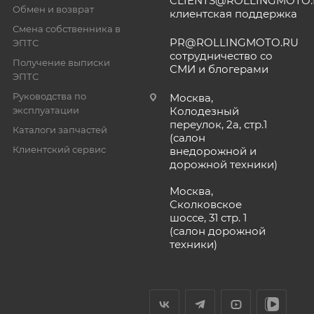
CLIENTS@ROLLINGMOTO
Обмен и возврат
клиентская поддержка
Смена собственника в
PR@ROLLINGMOTO.RU
ЭПТС
сотрудничество со
Получение выписки
СМИ и блогерами
ЭПТС
Руководства по
Москва,
эксплуатации
Колодезный
переулок, 2а, стр.1
Каталоги запчастей
(салон
Клиентский сервис
внедорожной и
дорожной техники)
Москва,
Сколковское
шоссе, 31 стр. 1
(салон дорожной
техники)