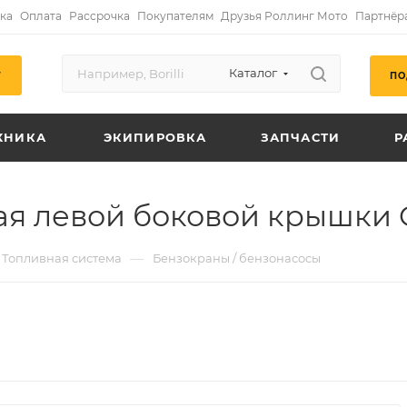
ка
Оплата
Рассрочка
Покупателям
Друзья Роллинг Мото
Партнёр
Каталог
ПО
Г
ХНИКА
ЭКИПИРОВКА
ЗАПЧАСТИ
Р
ая левой боковой крышки
—
Топливная система
Бензокраны / бензонасосы