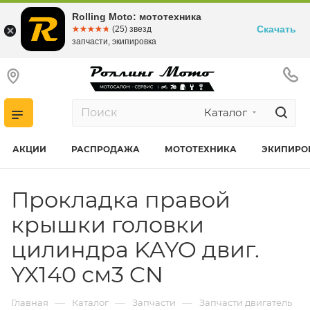
Rolling Moto: мототехника
Скачать
☆☆☆☆☆
★★★★★
(25) звезд
запчасти, экипировка
Каталог
АКЦИИ
РАСПРОДАЖА
МОТОТЕХНИКА
ЭКИПИРО
Прокладка правой
крышки головки
цилиндра KAYO двиг.
YX140 см3 CN
—
—
—
Главная
Каталог
Запчасти
Запчасти двигатель