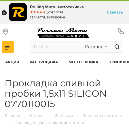
Rolling Moto: мототехника
Скачать
☆☆☆☆☆
★★★★★
(25) звезд
запчасти, экипировка
Каталог
АКЦИИ
РАСПРОДАЖА
МОТОТЕХНИКА
ЭКИПИРО
Прокладка сливной
пробки 1,5x11 SILICON
0770110015
—
—
—
Главная
Каталог
Запчасти
Запчасти двигатель
—
—
Прокладки двигателя, уплотнители