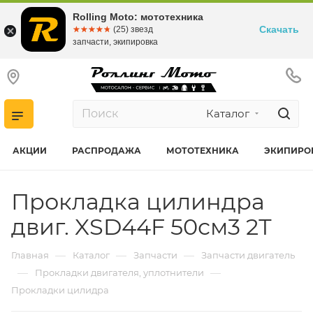
Rolling Moto: мототехника
Скачать
☆☆☆☆☆
★★★★★
(25) звезд
запчасти, экипировка
Каталог
АКЦИИ
РАСПРОДАЖА
МОТОТЕХНИКА
ЭКИПИРО
Прокладка цилиндра
двиг. XSD44F 50см3 2Т
—
—
—
Главная
Каталог
Запчасти
Запчасти двигатель
—
—
Прокладки двигателя, уплотнители
Прокладки цилидра