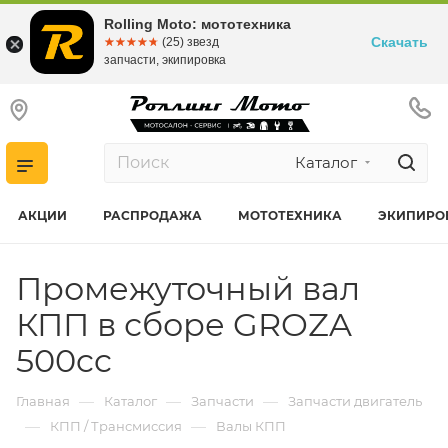
Rolling Moto: мототехника
Скачать
☆☆☆☆☆
★★★★★
(25) звезд
запчасти, экипировка
Каталог
АКЦИИ
РАСПРОДАЖА
МОТОТЕХНИКА
ЭКИПИРО
Промежуточный вал
КПП в сборе GROZA
500cc
—
—
—
Главная
Каталог
Запчасти
Запчасти двигатель
—
—
КПП / Трансмиссия
Валы КПП