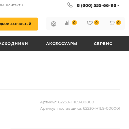
8 (800) 555-66-98
ам
Контакты
0
0
0
ДБОР ЗАПЧАСТЕЙ
АСХОДНИКИ
АКСЕССУАРЫ
СЕРВИС
Артикул:
62230-H1L9-000001
Артикул поставщика:
62230-H1L9-000001