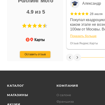
Роллинг Мото
Александр
4.9 из 5
28 июля
 в магазине чисто, цены везде
Покупал квадроцикл
огут. Не понравились условия
каком этапе не воз
предоплата и дают только на год)
100км от Москвы. Вс
ают что человек купит и
спидометре всегда 
Показать больше
некому.
постоянно были на 
Считаю, что это гов
Отзыв Яндекс.Карты
получения денег, ч
Оставить отзыв
КАТАЛОГ
КОМПАНИЯ
МАГАЗИНЫ
О салоне
Франшиза
АКЦИИ