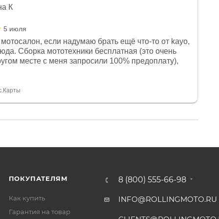
на К
5 июля
мотосалон, если надумаю брать ещё что-то от kayo,
сюда. Сборка мототехники бесплатная (это очень
другом месте с меня запросили 100% предоплату),
и документы выдали. Брала технику с ПТС, на учёт
а вообще без проблем. Менеджеру Юлии большое
тдельное, всегда на связи, очень детально всё
с.Карты
. 👍
ПОКУПАТЕЛЯМ
8 (800) 555-66-98
Как купить
INFO@ROLLINGMOTO.RU
Гарантия на товар