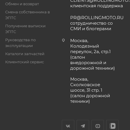
CLIENTS@ROLLINGMOTO
Обмен и возврат
клиентская поддержка
Смена собственника в
PR@ROLLINGMOTO.RU
ЭПТС
сотрудничество со
Получение выписки
СМИ и блогерами
ЭПТС
Руководства по
Москва,
эксплуатации
Колодезный
переулок, 2а, стр.1
Каталоги запчастей
(салон
Клиентский сервис
внедорожной и
дорожной техники)
Москва,
Сколковское
шоссе, 31 стр. 1
(салон дорожной
техники)