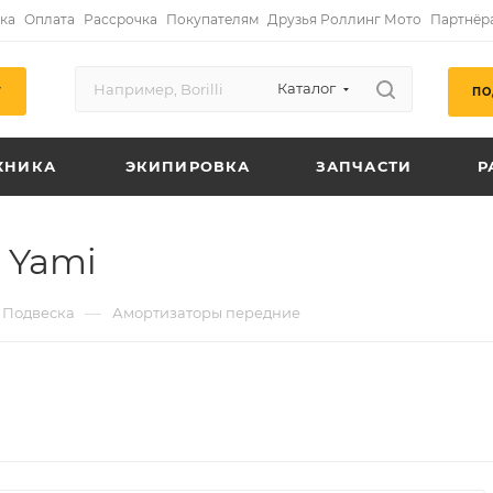
ка
Оплата
Рассрочка
Покупателям
Друзья Роллинг Мото
Партнёр
Каталог
ПО
Г
ХНИКА
ЭКИПИРОВКА
ЗАПЧАСТИ
Р
 Yami
—
Подвеска
Амортизаторы передние