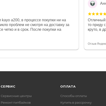
Ан
 kayo a200, в процессе покупки ни на
Отличный 
никло проблем не смотря на доставку за
то приду 
е четко и в срок. После покупки на
круто, в 
был 0, при этом представители магазина
все чеки 
связи и в итоге проблема была решена.
поставил
орит о небезразличии к клиенту после
спасибо о
Отзыв Яндек
то на сегодняшний день редкость.
объясняют
СЕРВИС
ОПЛАТА
Сервисные центры
Способы оплаты
Ремонт питбайков
Купить в рассрочку