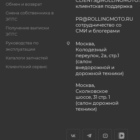
CLIENTS@ROLLINGMOTO
Обмен и возврат
клиентская поддержка
Смена собственника в
PR@ROLLINGMOTO.RU
ЭПТС
сотрудничество со
Получение выписки
СМИ и блогерами
ЭПТС
Руководства по
Москва,
эксплуатации
Колодезный
переулок, 2а, стр.1
Каталоги запчастей
(салон
Клиентский сервис
внедорожной и
дорожной техники)
Москва,
Сколковское
шоссе, 31 стр. 1
(салон дорожной
техники)