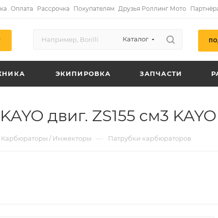
ка
Оплата
Рассрочка
Покупателям
Друзья Роллинг Мото
Партнёр
Каталог
ПО
Г
ХНИКА
ЭКИПИРОВКА
ЗАПЧАСТИ
Р
AYO двиг. ZS155 см3 KAYO
—
Карбюраторы / Инжекторы
Патрубки карбюраторов