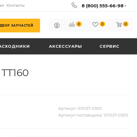
8 (800) 555-66-98
ам
Контакты
0
0
0
ДБОР ЗАПЧАСТЕЙ
АСХОДНИКИ
АКСЕССУАРЫ
СЕРВИС
 TT160
Артикул:
101027-0305
Артикул поставщика:
101027-0305