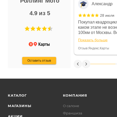
Роллинг Мото
Александр
4.9 из 5
28 июля
 в магазине чисто, цены везде
Покупал квадроцикл
огут. Не понравились условия
каком этапе не воз
предоплата и дают только на год)
100км от Москвы. Вс
ают что человек купит и
спидометре всегда 
Показать больше
некому.
постоянно были на 
Считаю, что это гов
Отзыв Яндекс.Карты
получения денег, ч
Оставить отзыв
КАТАЛОГ
КОМПАНИЯ
МАГАЗИНЫ
О салоне
Франшиза
АКЦИИ