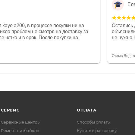
Ел
 kayo a200, в процессе покупки ни на
Остались 
никло проблем не смотря на доставку за
объяснили
е четко и в срок. После покупки на
не нужно.
был 0, при этом представители магазина
комфортна
связи и в итоге проблема была решена.
полностью
орит о небезразличии к клиенту после
огромное 
Отзыв Яндек
то на сегодняшний день редкость.
терпение
СЕРВИС
ОПЛАТА
Сервисные центры
Способы оплаты
Ремонт питбайков
Купить в рассрочку