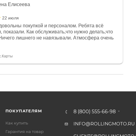
ена Елисеева
22 июля
довольны покупкой и персоналом. Ребята всё
, показали. Как обслуживать,что нужно делать,что
Ничего лишнего не навязывали. Атмосфера очень
я, помогли с доставкой. Сам аппарат так же
 устроил нас, нашли именно то, что хотел P. S
спасибо Дмитрию, за клиентоориентированность и
с.Карты
ПОКУПАТЕЛЯМ
8 (800) 555-66-98
Как купить
INFO@ROLLINGMOTO.RU
Гарантия на товар