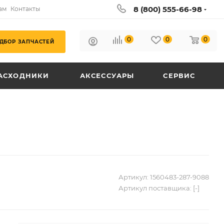
8 (800) 555-66-98
ам
Контакты
0
0
0
ДБОР ЗАПЧАСТЕЙ
АСХОДНИКИ
АКСЕССУАРЫ
СЕРВИС
Артикул:
1560483-287-9088
Артикул поставщика:
[-]