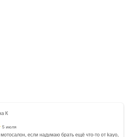
на К
5 июля
мотосалон, если надумаю брать ещё что-то от kayo,