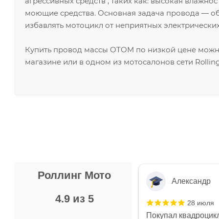
агрессивных средств , таких как: высокая влажнос
моющие средства. Основная задача провода — о
избавлять мотоцикл от неприятных электрических
Купить провод массы OTOM по низкой цене можн
магазине или в одном из мотосалонов сети Rollin
Роллинг Мото
Александр
4.9 из 5
28 июля
 в магазине чисто, цены везде
Покупал квадроцикл