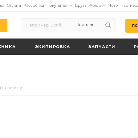
ка
Оплата
Рассрочка
Покупателям
Друзья Роллинг Мото
Партнёр
Каталог
ПО
Г
ХНИКА
ЭКИПИРОВКА
ЗАПЧАСТИ
Р
ы проводки