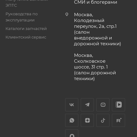
СМИ и блогерами
ЭПТС
Руководства по
Москва,
эксплуатации
Колодезный
переулок, 2а, стр.1
Каталоги запчастей
(салон
Клиентский сервис
внедорожной и
дорожной техники)
Москва,
Сколковское
шоссе, 31 стр. 1
(салон дорожной
техники)