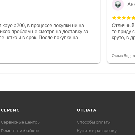
Ан
 kayo a200, в процессе покупки ни на
Отличный 
никло проблем не смотря на доставку за
то приду 
е четко и в срок. После покупки на
круто, в 
был 0, при этом представители магазина
все чеки 
связи и в итоге проблема была решена.
поставил
орит о небезразличии к клиенту после
спасибо о
Отзыв Яндек
то на сегодняшний день редкость.
объясняют
СЕРВИС
ОПЛАТА
Сервисные центры
Способы оплаты
Ремонт питбайков
Купить в рассрочку