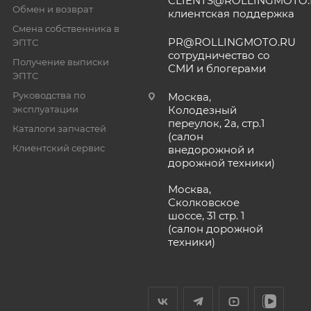
CLIENTS@ROLLINGMOTO
Обмен и возврат
клиентская поддержка
Смена собственника в
PR@ROLLINGMOTO.RU
ЭПТС
сотрудничество со
Получение выписки
СМИ и блогерами
ЭПТС
Руководства по
Москва,
эксплуатации
Колодезный
переулок, 2а, стр.1
Каталоги запчастей
(салон
Клиентский сервис
внедорожной и
дорожной техники)
Москва,
Сколковское
шоссе, 31 стр. 1
(салон дорожной
техники)