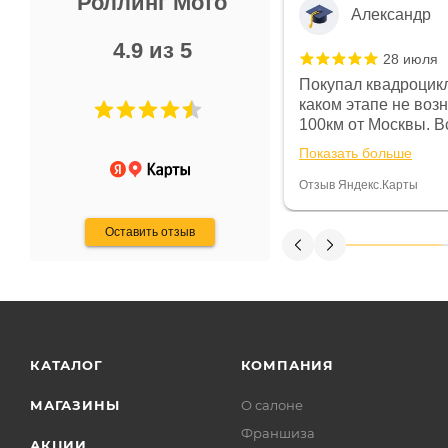
Роллинг Мото
Александр
4.9 из 5
28 июля
 в магазине чисто, цены везде
Покупал квадроцикл
огут. Не понравились условия
каком этапе не воз
предоплата и дают только на год)
100км от Москвы. Вс
ают что человек купит и
спидометре всегда 
Показать больше
некому.
постоянно были на 
Считаю, что это гов
Отзыв Яндекс.Карты
получения денег, ч
Оставить отзыв
КАТАЛОГ
КОМПАНИЯ
МАГАЗИНЫ
О салоне
Франшиза
АКЦИИ