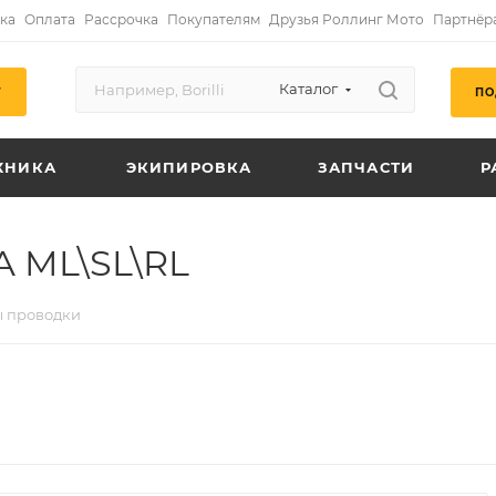
ка
Оплата
Рассрочка
Покупателям
Друзья Роллинг Мото
Партнёр
Каталог
ПО
Г
ХНИКА
ЭКИПИРОВКА
ЗАПЧАСТИ
Р
 ML\SL\RL
ы проводки