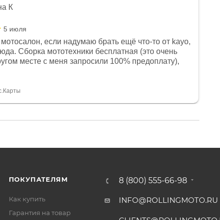
на К
5 июля
мотосалон, если надумаю брать ещё что-то от kayo,
сюда. Сборка мототехники бесплатная (это очень
другом месте с меня запросили 100% предоплату),
и документы выдали. Брала технику с ПТС, на учёт
а вообще без проблем. Менеджеру Юлии большое
тдельное, всегда на связи, очень детально всё
с.Карты
. 👍
ПОКУПАТЕЛЯМ
8 (800) 555-66-98
Как купить
INFO@ROLLINGMOTO.RU
Гарантия на товар