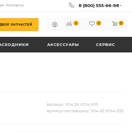
8 (800) 555-66-98
ам
Контакты
0
0
0
ДБОР ЗАПЧАСТЕЙ
АСХОДНИКИ
АКСЕССУАРЫ
СЕРВИС
Артикул:
YD4.20.YD14.005
Артикул поставщика:
YD4.20.YD14.005