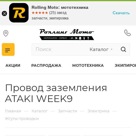
Rolling Moto: мототехника
Скачать
☆☆☆☆☆
★★★★★
(25) звезд
запчасти, экипировка
Каталог
АКЦИИ
РАСПРОДАЖА
МОТОТЕХНИКА
ЭКИПИРО
Провод заземления
ATAKI WEEK9
—
—
—
—
Главная
Каталог
Запчасти
Электрика
Жгуты проводки