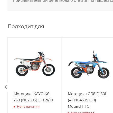
привлекательной цене можно онлайн на нашем са
Подходит для
Мотоцикл KAYO K6
Мотоцикл GR8 F450L
250 (NC250S) EFI 21/18
(4T NC450S EFI)
Motard ПТС
Нет в наличии
Нет в наличии