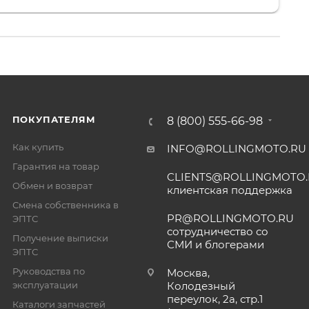
. 👍
ПОКУПАТЕЛЯМ
8 (800) 555-66-98
Как купить
INFO@ROLLINGMOTO.RU
Гарантия на товар
CLIENTS@ROLLINGMOTO
Обмен и возврат
клиентская поддержка
Смена собственника в
PR@ROLLINGMOTO.RU
ЭПТС
сотрудничество со
Получение выписки
СМИ и блогерами
ЭПТС
Руководства по
Москва,
эксплуатации
Колодезный
переулок, 2а, стр.1
Каталоги запчастей