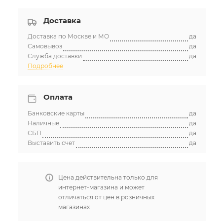
Доставка
Доставка по Москве и МО
да
Самовывоз
да
Служба доставки
да
Подробнее
Оплата
Банковские карты
да
Наличные
да
СБП
да
Выставить счет
да
Цена действительна только для
интернет-магазина и может
отличаться от цен в розничных
магазинах