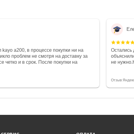
Ел
 kayo a200, в процессе покупки ни на
Остались 
никло проблем не смотря на доставку за
объяснили
е четко и в срок. После покупки на
не нужно.
был 0, при этом представители магазина
комфортна
связи и в итоге проблема была решена.
полностью
орит о небезразличии к клиенту после
огромное 
Отзыв Яндек
то на сегодняшний день редкость.
терпение