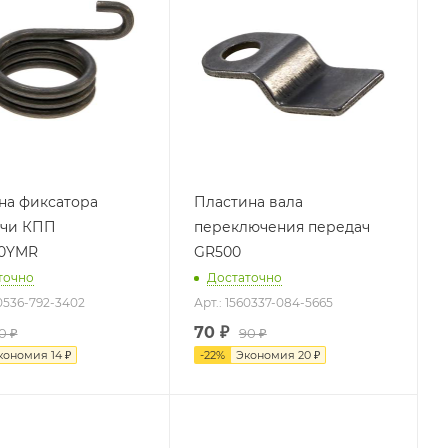
а фиксатора
Пластина вала
ачи КПП
переключения передач
90YMR
GR500
точно
Достаточно
60536-792-3402
Арт.: 1560337-084-5665
70
₽
0 ₽
90 ₽
кономия
14 ₽
-
22
%
Экономия
20 ₽