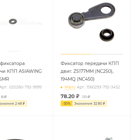
фиксатора
Фиксатор передачи КПП
чи КПП ASIAWING
двиг. ZS177MM (NC250),
96MR
194MQ (NC450)
Арт.: 020260-792-9999
Мало
Арт.: 1560293-792-3452
78.20
₽
8 ₽
111 ₽
кономия
2.48 ₽
-
30
%
Экономия
32.80 ₽