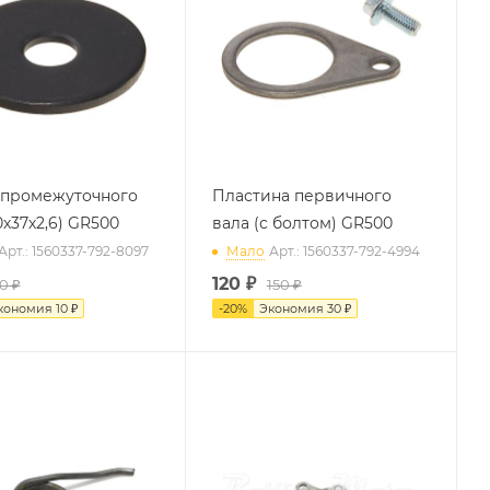
промежуточного
Пластина первичного
0х37х2,6) GR500
вала (с болтом) GR500
Арт.: 1560337-792-8097
Мало
Арт.: 1560337-792-4994
120
₽
0 ₽
150 ₽
кономия
10 ₽
-
20
%
Экономия
30 ₽