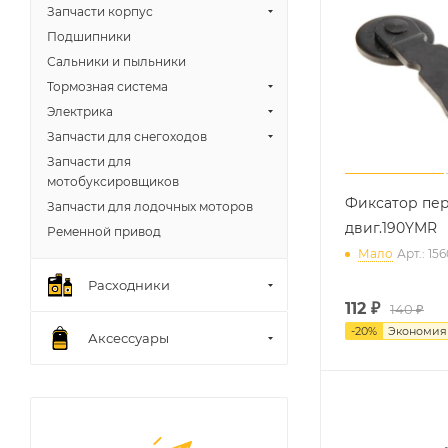
Запчасти корпус
Подшипники
Сальники и пыльники
Тормозная система
Электрика
Запчасти для снегоходов
Запчасти для
мотобуксировщиков
Фиксатор пе
Запчасти для лодочных моторов
двиг.190YMR
Ременной привод
Мало
Арт.: 15
Расходники
112
₽
140 ₽
-
20
%
Экономи
Аксессуары