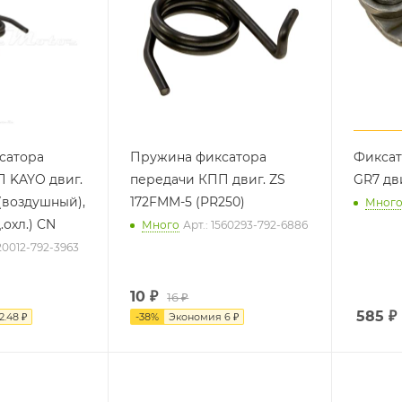
сатора
Пружина фиксатора
Фиксат
 KAYO двиг.
передачи КПП двиг. ZS
GR7 дв
(воздушный),
172FMM-5 (PR250)
Мног
ZS CB250 (вод.охл.) CN
Много
Арт.: 1560293-792-6886
20012-792-3963
10
₽
16 ₽
585
₽
2.48 ₽
-
38
%
Экономия
6 ₽