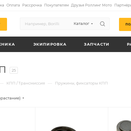
ка
Оплата
Рассрочка
Покупателям
Друзья Роллинг Мото
Партнёр
Каталог
ПО
Г
ХНИКА
ЭКИПИРОВКА
ЗАПЧАСТИ
Р
ПП
25
—
—
КПП / Трансмиссия
Пружины, фиксаторы КПП
зрастание)