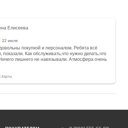
ена Елисеева
22 июля
довольны покупкой и персоналом. Ребята всё
, показали. Как обслуживать,что нужно делать,что
Ничего лишнего не навязывали. Атмосфера очень
я, помогли с доставкой. Сам аппарат так же
 устроил нас, нашли именно то, что хотел P. S
спасибо Дмитрию, за клиентоориентированность и
с.Карты