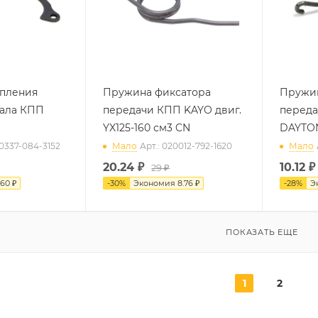
епления
Пружина фиксатора
Пружин
вала КПП
передачи КПП KAYO двиг.
переда
YX125-160 см3 CN
DAYTO
60337-084-3152
Мало
Арт.: 020012-792-1620
Мало
20.24
₽
10.12
₽
29 ₽
60 ₽
-
30
%
Экономия
8.76 ₽
-
28
%
Э
ПОКАЗАТЬ ЕЩЕ
1
2