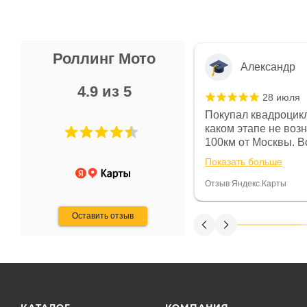
Роллинг Мото
Александр
4.9 из 5
28 июля
 в магазине чисто, цены везде
Покупал квадроцикл
огут. Не понравились условия
каком этапе не воз
предоплата и дают только на год)
100км от Москвы. Вс
ают что человек купит и
спидометре всегда 
Показать больше
некому.
постоянно были на 
Считаю, что это гов
Отзыв Яндекс.Карты
получения денег, ч
Оставить отзыв