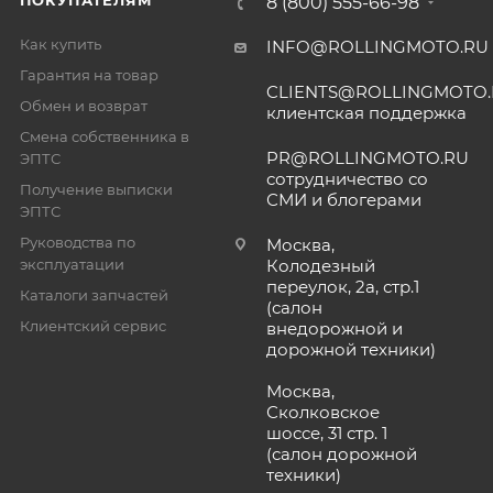
ПОКУПАТЕЛЯМ
8 (800) 555-66-98
Как купить
INFO@ROLLINGMOTO.RU
Гарантия на товар
CLIENTS@ROLLINGMOTO
Обмен и возврат
клиентская поддержка
Смена собственника в
PR@ROLLINGMOTO.RU
ЭПТС
сотрудничество со
Получение выписки
СМИ и блогерами
ЭПТС
Руководства по
Москва,
эксплуатации
Колодезный
переулок, 2а, стр.1
Каталоги запчастей
(салон
Клиентский сервис
внедорожной и
дорожной техники)
Москва,
Сколковское
шоссе, 31 стр. 1
(салон дорожной
техники)