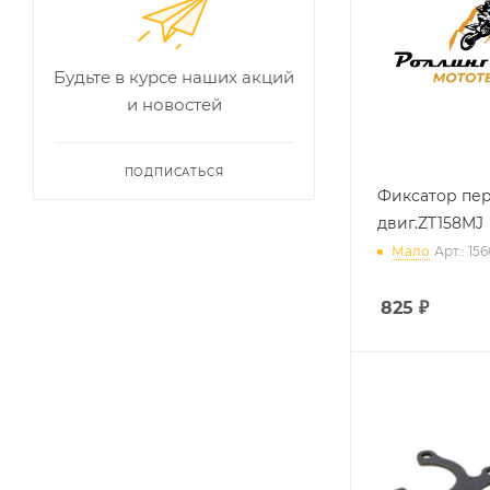
Будьте в курсе наших акций
и новостей
ПОДПИСАТЬСЯ
Фиксатор пе
двиг.ZT158MJ
Мало
Арт.: 15
825
₽