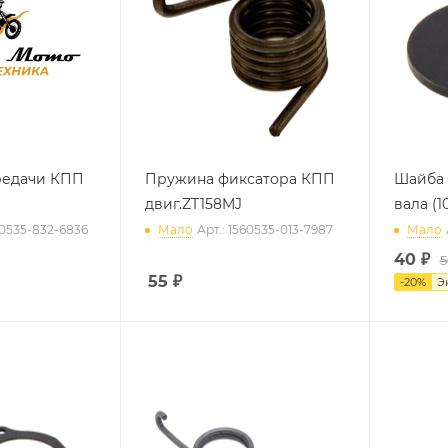
редачи КПП
Пружина фиксатора КПП
Шайба 
двиг.ZT158MJ
вала (1
60535-832-6836
Мало
Арт.: 1560535-013-7987
Мало
40
₽
5
55
₽
-
20
%
Э