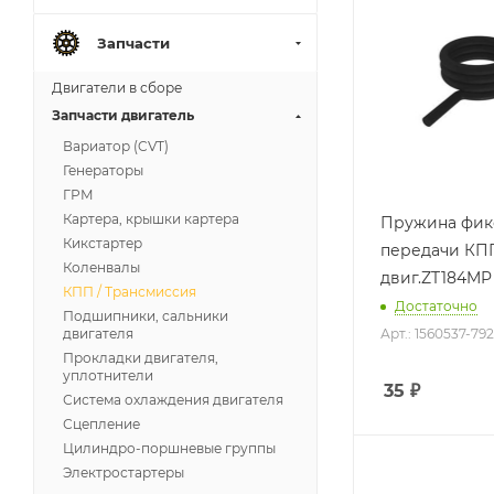
Запчасти
Двигатели в сборе
Запчасти двигатель
Вариатор (CVT)
Генераторы
ГРМ
Картера, крышки картера
Пружина фик
Кикстартер
передачи КП
Коленвалы
двиг.ZT184MP
КПП / Трансмиссия
Достаточно
Подшипники, сальники
Арт.: 1560537-79
двигателя
Прокладки двигателя,
уплотнители
35
₽
Система охлаждения двигателя
Сцепление
Цилиндро-поршневые группы
Электростартеры