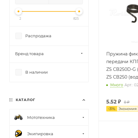
2
825
Распродажа
Бренд товара
Пружина фик
передачи КПП
ZS CB250D-G 
В наличии
Много
Арт.: 0
КАТАЛОГ
5.52
₽
8 ₽
-
31
%
Экономия
Мототехника
Экипировка