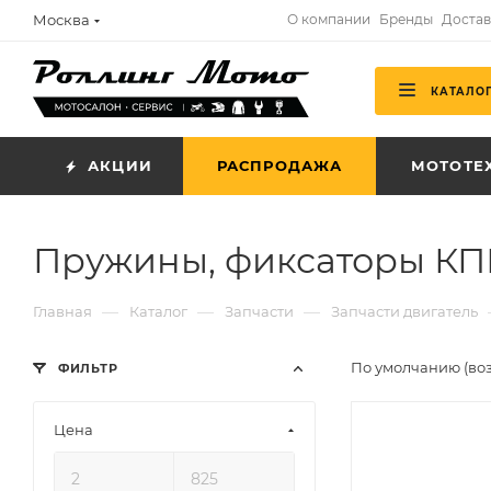
Москва
О компании
Бренды
Достав
КАТАЛО
АКЦИИ
РАСПРОДАЖА
МОТОТЕ
Пружины, фиксаторы К
—
—
—
Главная
Каталог
Запчасти
Запчасти двигатель
По умолчанию (во
ФИЛЬТР
Цена