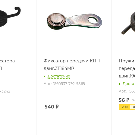
сатора
Фиксатор передачи КПП
Пружин
П
двиг.ZT184MP
перед
двиг.1
Достаточно
Арт.: 1560537-792-9869
Доста
2-3242
Арт.: 15
56
₽
7
540
₽
-
20
%
Э