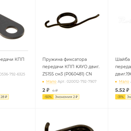
редачи КПП
Пружина фиксатора
Шайба 
передачи КПП KAYO двиг.
переда
ZS155 см3 (P060481) CN
двиг.1
60536-792-6325
Мало
Арт.: 020012-792-7907
Мало
2
₽
5.52
₽
4 ₽
я
28 ₽
-
50
%
Экономия
2 ₽
-
31
%
Э