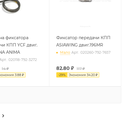
а фиксатора
Фиксатор передачи КПП
чи КПП YCF двиг.
ASIAWING двиг.196MR
NA ANIMA
Мало
Арт.: 020260-792-7657
Арт.: 020118-792-3272
82.80
₽
14 ₽
117 ₽
кономия
3.88 ₽
-
29
%
Экономия
34.20 ₽