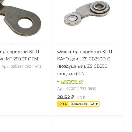
ор передачи КПП
Фиксатор передачи КПП
иг. MT-250 2T OEM
KAYO двиг. ZS CB250D-G
(воздушный), ZS CB250
о
Арт.: 020337-792-4443
(вод.охл.) CN
Достаточно
Арт.: 020012-792-5945
28.52
₽
40 ₽
-
29
%
Экономия
11.48 ₽