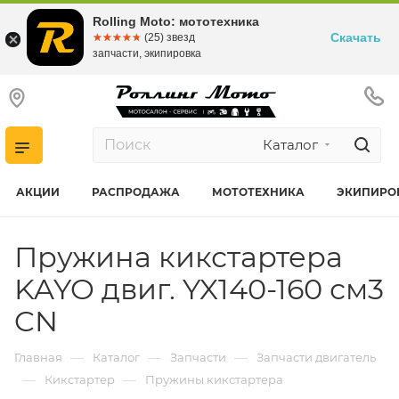
Rolling Moto: мототехника
Скачать
☆☆☆☆☆
★★★★★
(25) звезд
запчасти, экипировка
Каталог
АКЦИИ
РАСПРОДАЖА
МОТОТЕХНИКА
ЭКИПИРО
Пружина кикстартера
KAYO двиг. YX140-160 см3
CN
—
—
—
Главная
Каталог
Запчасти
Запчасти двигатель
—
—
Кикстартер
Пружины кикстартера