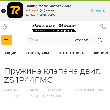
Rolling Moto: мототехника
Скачать
☆☆☆☆☆
★★★★★
(25) звезд
запчасти, экипировка
Каталог
АКЦИИ
РАСПРОДАЖА
МОТОТЕХНИКА
ЭКИПИРО
Пружина клапана двиг.
ZS 1P44FMC
—
—
—
Главная
Каталог
Запчасти
Запчасти двигатель
—
—
ГРМ
Пружины клапанов