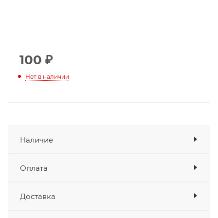
100
₽
Нет в наличии
Наличие
Оплата
Товара нет в наличии ни на одном из
складов
Доставка
Оплата
Банковские карты
да