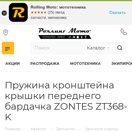
Rolling Moto: мототехника
Скачать
☆☆☆☆☆
★★★★★
(25) звезд
запчасти, экипировка
Каталог
АКЦИИ
РАСПРОДАЖА
МОТОТЕХНИКА
ЭКИПИРО
Пружина кронштейна
крышки переднего
бардачка ZONTES ZT368-
K
—
—
—
Главная
Каталог
Запчасти
Запчасти корпус