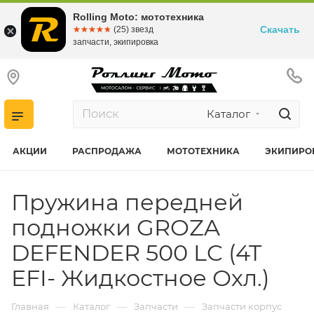
Rolling Moto: мототехника
Скачать
☆☆☆☆☆
★★★★★
(25) звезд
запчасти, экипировка
Каталог
АКЦИИ
РАСПРОДАЖА
МОТОТЕХНИКА
ЭКИПИРО
Пружина передней
подножки GROZA
DEFENDER 500 LC (4T
EFI- Жидкостное Охл.)
—
—
—
Главная
Каталог
Запчасти
Запчасти корпус