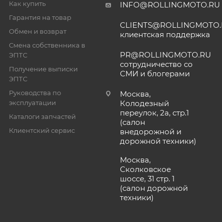
Как купить
INFO@ROLLINGMOTO.RU
Гарантия на товар
CLIENTS@ROLLINGMOTO
Обмен и возврат
клиентская поддержка
Смена собственника в
PR@ROLLINGMOTO.RU
ЭПТС
сотрудничество со
Получение выписки
СМИ и блогерами
ЭПТС
Руководства по
Москва,
эксплуатации
Колодезный
переулок, 2а, стр.1
Каталоги запчастей
(салон
Клиентский сервис
внедорожной и
дорожной техники)
Москва,
Сколковское
шоссе, 31 стр. 1
(салон дорожной
техники)