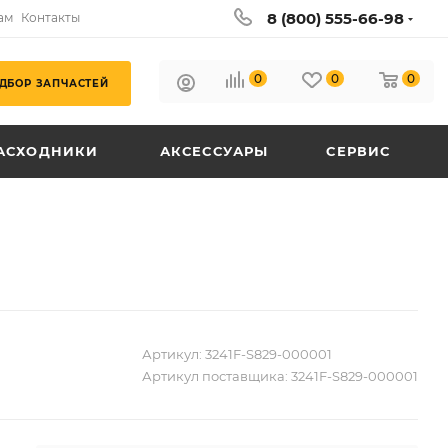
8 (800) 555-66-98
ам
Контакты
0
0
0
ДБОР ЗАПЧАСТЕЙ
АСХОДНИКИ
АКСЕССУАРЫ
СЕРВИС
Артикул:
3241F-S829-000001
Артикул поставщика:
3241F-S829-000001