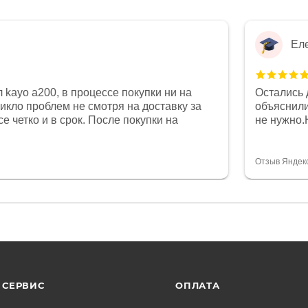
Ел
 kayo a200, в процессе покупки ни на
Остались 
никло проблем не смотря на доставку за
объяснили
е четко и в срок. После покупки на
не нужно.
был 0, при этом представители магазина
комфортна
связи и в итоге проблема была решена.
полностью
орит о небезразличии к клиенту после
огромное 
Отзыв Яндек
то на сегодняшний день редкость.
терпение
СЕРВИС
ОПЛАТА