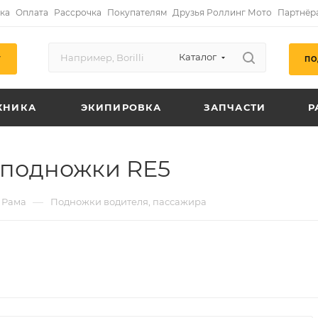
ка
Оплата
Рассрочка
Покупателям
Друзья Роллинг Мото
Партнёр
Каталог
ПО
Г
ХНИКА
ЭКИПИРОВКА
ЗАПЧАСТИ
Р
 подножки RE5
—
Рама
Подножки водителя, пассажира