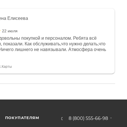
ена Елисеева
22 июля
довольны покупкой и персоналом. Ребята всё
, показали. Как обслуживать,что нужно делать,что
Ничего лишнего не навязывали. Атмосфера очень
я, помогли с доставкой. Сам аппарат так же
 устроил нас, нашли именно то, что хотел P. S
спасибо Дмитрию, за клиентоориентированность и
с.Карты
ПОКУПАТЕЛЯМ
8 (800) 555-66-98