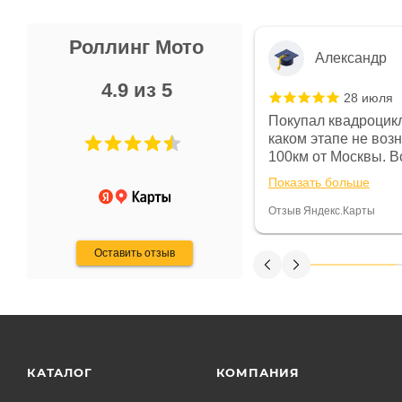
Роллинг Мото
Александр
4.9 из 5
28 июля
 в магазине чисто, цены везде
Покупал квадроцикл
огут. Не понравились условия
каком этапе не воз
предоплата и дают только на год)
100км от Москвы. Вс
ают что человек купит и
спидометре всегда 
Показать больше
некому.
постоянно были на 
Считаю, что это гов
Отзыв Яндекс.Карты
получения денег, ч
Оставить отзыв
КАТАЛОГ
КОМПАНИЯ