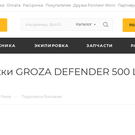
ка
Оплата
Рассрочка
Покупателям
Друзья Роллинг Мото
Партнёр
Каталог
ПО
Г
ХНИКА
ЭКИПИРОВКА
ЗАПЧАСТИ
Р
ки GROZA DEFENDER 500 LC
—
Рама
Подножки боковые