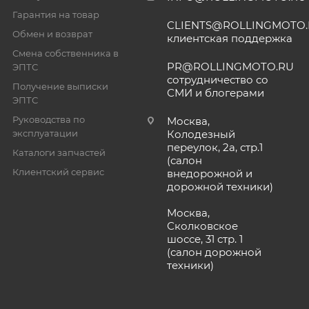
Гарантия на товар
CLIENTS@ROLLINGMOTO
Обмен и возврат
клиентская поддержка
Смена собственника в
PR@ROLLINGMOTO.RU
ЭПТС
сотрудничество со
Получение выписки
СМИ и блогерами
ЭПТС
Руководства по
Москва,
эксплуатации
Колодезный
переулок, 2а, стр.1
Каталоги запчастей
(салон
Клиентский сервис
внедорожной и
дорожной техники)
Москва,
Сколковское
шоссе, 31 стр. 1
(салон дорожной
техники)