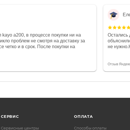
Ел
 kayo a200, в процессе покупки ни на
Остались 
никло проблем не смотря на доставку за
объяснили
е четко и в срок. После покупки на
не нужно.
был 0, при этом представители магазина
комфортна
связи и в итоге проблема была решена.
полностью
орит о небезразличии к клиенту после
огромное 
Отзыв Яндек
то на сегодняшний день редкость.
терпение
СЕРВИС
ОПЛАТА
Сервисные центры
Способы оплаты