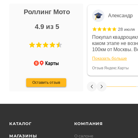
Роллинг Мото
Александр
4.9 из 5
28 июля
 в магазине чисто, цены везде
Покупал квадроцикл
огут. Не понравились условия
каком этапе не воз
предоплата и дают только на год)
100км от Москвы. Вс
ают что человек купит и
спидометре всегда 
Показать больше
некому.
постоянно были на 
Считаю, что это гов
Отзыв Яндекс.Карты
получения денег, ч
Оставить отзыв
КАТАЛОГ
КОМПАНИЯ
МАГАЗИНЫ
О салоне