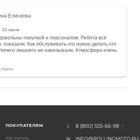
ена Елисеева
22 июля
довольны покупкой и персоналом. Ребята всё
, показали. Как обслуживать,что нужно делать,что
Ничего лишнего не навязывали. Атмосфера очень
я, помогли с доставкой. Сам аппарат так же
 устроил нас, нашли именно то, что хотел P. S
спасибо Дмитрию, за клиентоориентированность и
с.Карты
ПОКУПАТЕЛЯМ
8 (800) 555-66-98
Как купить
INFO@ROLLINGMOTO.RU