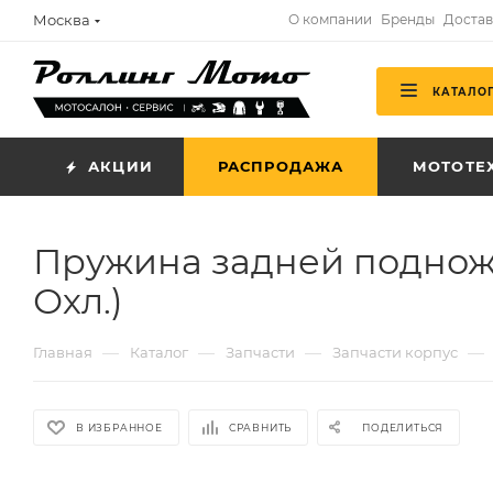
Москва
О компании
Бренды
Достав
КАТАЛО
АКЦИИ
РАСПРОДАЖА
МОТОТЕ
Пружина задней поднож
Охл.)
—
—
—
—
Главная
Каталог
Запчасти
Запчасти корпус
В ИЗБРАННОЕ
СРАВНИТЬ
ПОДЕЛИТЬСЯ