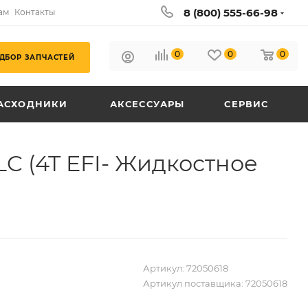
8 (800) 555-66-98
ам
Контакты
0
0
0
ДБОР ЗАПЧАСТЕЙ
АСХОДНИКИ
АКСЕССУАРЫ
СЕРВИС
 (4T EFI- Жидкостное
Артикул:
72050618
Артикул поставщика:
72050618