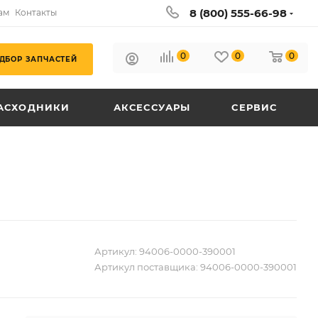
8 (800) 555-66-98
ам
Контакты
0
0
0
ДБОР ЗАПЧАСТЕЙ
АСХОДНИКИ
АКСЕССУАРЫ
СЕРВИС
Артикул:
94006-0000-390001
Артикул поставщика:
94006-0000-390001