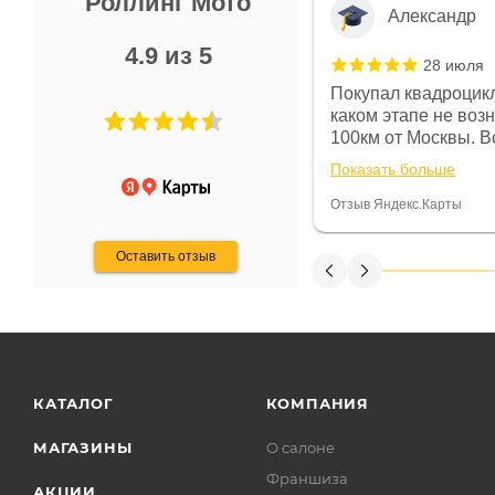
Роллинг Мото
Александр
4.9 из 5
28 июля
 в магазине чисто, цены везде
Покупал квадроцикл
огут. Не понравились условия
каком этапе не воз
предоплата и дают только на год)
100км от Москвы. Вс
ают что человек купит и
спидометре всегда 
Показать больше
некому.
постоянно были на 
Считаю, что это гов
Отзыв Яндекс.Карты
получения денег, ч
Оставить отзыв
КАТАЛОГ
КОМПАНИЯ
МАГАЗИНЫ
О салоне
Франшиза
АКЦИИ