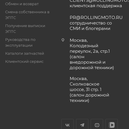
CLIENTS@ROLLINGMOTO
Обмен и возврат
клиентская поддержка
Смена собственника в
PR@ROLLINGMOTO.RU
ЭПТС
сотрудничество со
Получение выписки
СМИ и блогерами
ЭПТС
Руководства по
Москва,
эксплуатации
Колодезный
переулок, 2а, стр.1
Каталоги запчастей
(салон
Клиентский сервис
внедорожной и
дорожной техники)
Москва,
Сколковское
шоссе, 31 стр. 1
(салон дорожной
техники)