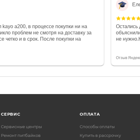
Ел
 kayo a200, в процессе покупки ни на
Остались 
никло проблем не смотря на доставку за
объяснили
е четко и в срок. После покупки на
не нужно.
был 0, при этом представители магазина
комфортна
связи и в итоге проблема была решена.
полностью
орит о небезразличии к клиенту после
огромное 
Отзыв Яндек
то на сегодняшний день редкость.
терпение
СЕРВИС
ОПЛАТА
Сервисные центры
Способы оплаты
Ремонт питбайков
Купить в рассрочку