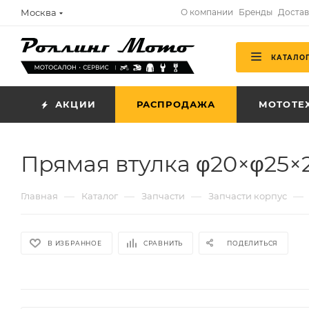
Москва
О компании
Бренды
Достав
КАТАЛО
АКЦИИ
РАСПРОДАЖА
МОТОТЕ
Прямая втулка φ20×φ25×2
—
—
—
—
Главная
Каталог
Запчасти
Запчасти корпус
В ИЗБРАННОЕ
СРАВНИТЬ
ПОДЕЛИТЬСЯ