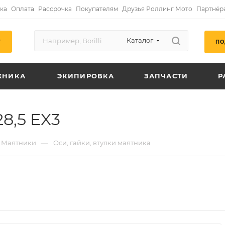
ка
Оплата
Рассрочка
Покупателям
Друзья Роллинг Мото
Партнёр
Каталог
ПО
Г
ХНИКА
ЭКИПИРОВКА
ЗАПЧАСТИ
Р
8,5 EX3
—
Маятники
Оси, гайки, втулки маятника