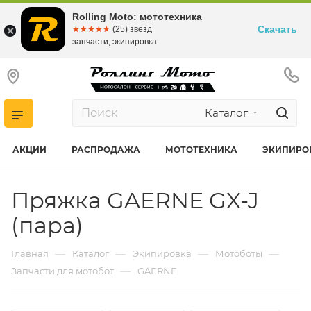
Rolling Moto: мототехника
Скачать
☆☆☆☆☆
★★★★★
(25) звезд
запчасти, экипировка
Каталог
АКЦИИ
РАСПРОДАЖА
МОТОТЕХНИКА
ЭКИПИРО
Пряжка GAERNE GX-J
(пара)
—
—
—
—
Главная
Каталог
Экипировка
Мотоботы
—
Запчасти для мотобот
GAERNE