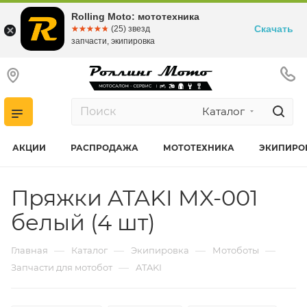
Rolling Moto: мототехника
Скачать
☆☆☆☆☆
★★★★★
(25) звезд
запчасти, экипировка
Каталог
АКЦИИ
РАСПРОДАЖА
МОТОТЕХНИКА
ЭКИПИРО
Пряжки ATAKI MX-001
белый (4 шт)
—
—
—
—
Главная
Каталог
Экипировка
Мотоботы
—
Запчасти для мотобот
ATAKI