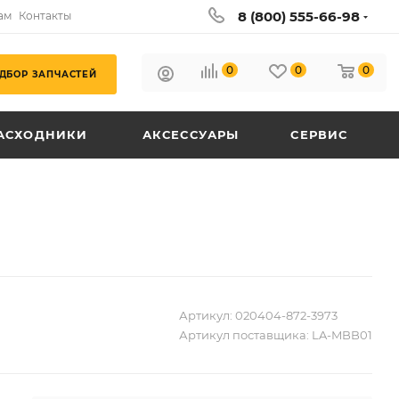
8 (800) 555-66-98
ам
Контакты
0
0
0
ДБОР ЗАПЧАСТЕЙ
АСХОДНИКИ
АКСЕССУАРЫ
СЕРВИС
Артикул:
020404-872-3973
Артикул поставщика:
LA-MBB01