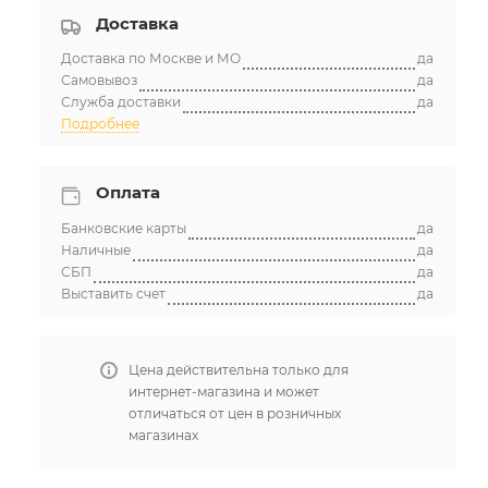
Мало
Доставка
д.53
Доставка по Москве и МО
да
Самовывоз
да
Служба доставки
да
Подробнее
Оплата
Банковские карты
да
Наличные
да
СБП
да
Выставить счет
да
Цена действительна только для
интернет-магазина и может
отличаться от цен в розничных
магазинах