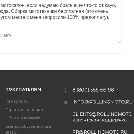
мотосалон, если надумаю брать ещё что-то от kayo,
сюда. Сборка мототехники бесплатная (это очень
другом месте с меня запросили 100% предоплату),
и документы выдали. Брала технику с ПТС, на учёт
а вообще без проблем. Менеджеру Юлии большое
тдельное, всегда на связи, очень детально всё
с.Карты
. 👍
ПОКУПАТЕЛЯМ
8 (800) 555-66-98
Как купить
INFO@ROLLINGMOTO.RU
Гарантия на товар
CLIENTS@ROLLINGMOTO
Обмен и возврат
клиентская поддержка
Смена собственника в
PR@ROLLINGMOTO.RU
ЭПТС