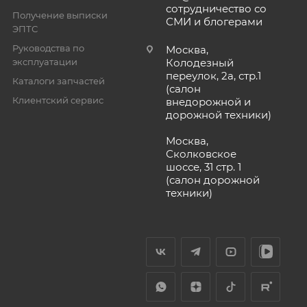
сотрудничество со
Получение выписки
СМИ и блогерами
ЭПТС
Руководства по
Москва,
эксплуатации
Колодезный
переулок, 2а, стр.1
Каталоги запчастей
(салон
Клиентский сервис
внедорожной и
дорожной техники)
Москва,
Сколковское
шоссе, 31 стр. 1
(салон дорожной
техники)