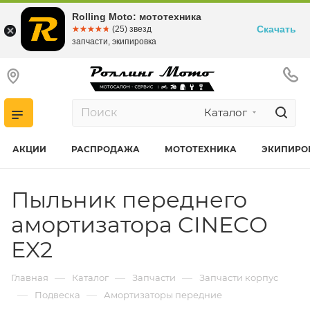
Rolling Moto: мототехника
Скачать
☆☆☆☆☆
★★★★★
(25) звезд
запчасти, экипировка
Каталог
АКЦИИ
РАСПРОДАЖА
МОТОТЕХНИКА
ЭКИПИРО
Пыльник переднего
амортизатора CINECO
EX2
—
—
—
Главная
Каталог
Запчасти
Запчасти корпус
—
—
Подвеска
Амортизаторы передние