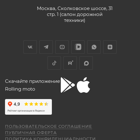
Vika Lovika
Москва, Сколковское шоссе, 31
правильно и без помарок и исправлений
стр. 1 (салон дорожной
заполненный
ГАРАНТИЙНЫЙ ТАЛОН
, в
9 июня
техники)
котором должны быть указаны модель и
Хорошее пространство. Если один
специалист отходит, сразу подхватывает
серийный номер изделия, дата продажи и
другой.
печать торгующей организации;
документ, подтверждающий покупку
Отзыв Яндекс.Карты
(товарная накладная);
товар в полной комплектации;
Yngvar Heidelmann
экземпляр Договора купли-продажи,
Скачайте приложение
подписанный сторонами, аналогичный
Rolling moto
12 мая
экземпляру Договора купли-продажи,
Купил машину 2025 года, движок 172FMM-
находящемуся у Продавца.
5, по информации от производителя -- 250
кубиков. Уже интересно. Под мой рост
(176) машину пришлось опускать -- в
Показать больше
Обращаем также Ваше внимание на то, что при
реальности она выше, чем, например,
ПОЛЬЗОВАТЕЛЬСКОЕ СОГЛАШЕНИЕ
получении и оплате заказа покупатель в
Voge 500DSX. Пока обкатываюсь,
Отзыв Яндекс.Карты
ПУБЛИЧНАЯ ОФЕРТА
бросается в глаза плохая тяга мотора
присутствии курьера обязан проверить
ПОЛИТИКА КОНФИДЕНЦИАЛЬНОСТИ