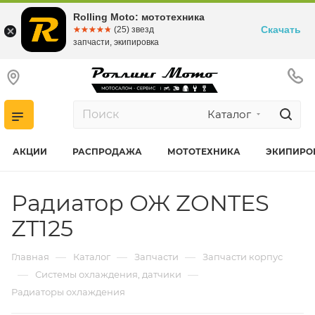
Rolling Moto: мототехника
Скачать
☆☆☆☆☆
★★★★★
(25) звезд
запчасти, экипировка
Каталог
АКЦИИ
РАСПРОДАЖА
МОТОТЕХНИКА
ЭКИПИРО
Радиатор ОЖ ZONTES
ZT125
—
—
—
Главная
Каталог
Запчасти
Запчасти корпус
—
—
Системы охлаждения, датчики
Радиаторы охлаждения