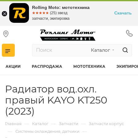
Rolling Moto: мототехника
Скачать
☆☆☆☆☆
★★★★★
(25) звезд
запчасти, экипировка
Каталог
АКЦИИ
РАСПРОДАЖА
МОТОТЕХНИКА
ЭКИПИРО
Радиатор вод.охл.
правый KAYO KT250
(2023)
—
—
—
Главная
Каталог
Запчасти
Запчасти корпус
—
—
Системы охлаждения, датчики